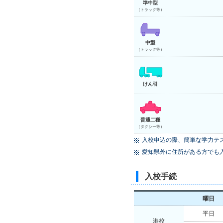
準中型
（トラック等）
中型
（トラック等）
けん引
普通二種
（タクシー等）
入校申込の際、簡単な学力テ
愛知県外に住所がある方でも
入校手続
曜日
平日
港校