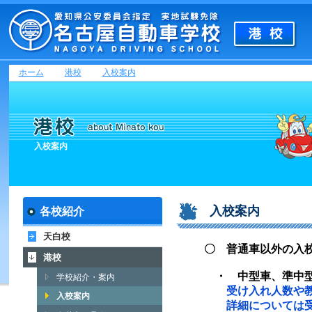
ホーム
港校
入校案内
入校案内
入校案内
各校紹介
天白校
〇 普通車以外の入
港校
・ 中型車、準中
学校紹介・案内
受け入れ人数や
入校案内
詳細については受付