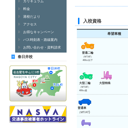
カリキュラム
料金
港校だより
入校資格
アクセス
お得なキャンペーン
希望車種
バス時刻表・路線案内
お問い合わせ・資料請求
普通二輪
春日井校
（MT/AT）
400cc以下
大型二輪
大型特殊
（MT/AT）
400cc超
普通車
)
（MT/AT